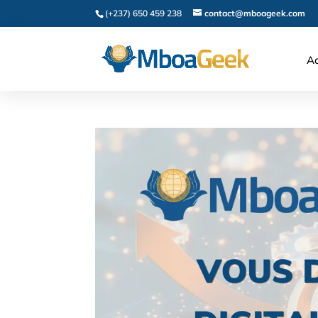
(+237) 650 459 238
contact@mboageek.com
Ac