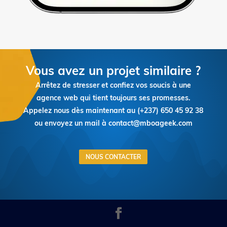
Vous avez un projet similaire ?
Arrêtez de stresser et confiez vos soucis à une
agence web qui tient toujours ses promesses.
Appelez nous dès maintenant au (+237)
650 45 92 38
ou envoyez un mail à contact@mboageek.com
NOUS CONTACTER