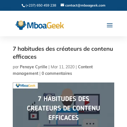
(+237) 650 459 238
contact@mboageek.com
7 habitudes des créateurs de contenu
efficaces
par
Penaye Cyrille
|
Mar 11, 2020
|
Content
management
|
0 commentaires