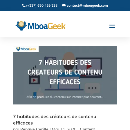
(+237) 650 459 238
contact@mboageek.com
7 habitudes des créateurs de contenu
efficaces
par
Penaye Cyrille
|
Mar 11, 2020
|
Content