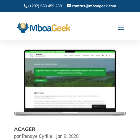
(+237) 650 459 238
contact@mboageek.com
ACAGER
par
Penaye Cyrille
|
Jan 8, 2020