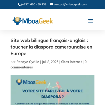
(+237) 650 459 238
contact@mboageek.com
Site web bilingue français-anglais :
toucher la diaspora camerounaise en
Europe
par
Penaye Cyrille
|
Juil 8, 2026
|
Sites internet
|
0
commentaires