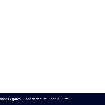
tions Légales
|
Confidentialité
|
Plan du Site