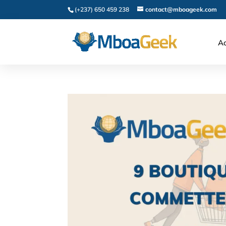
(+237) 650 459 238
contact@mboageek.com
Ac