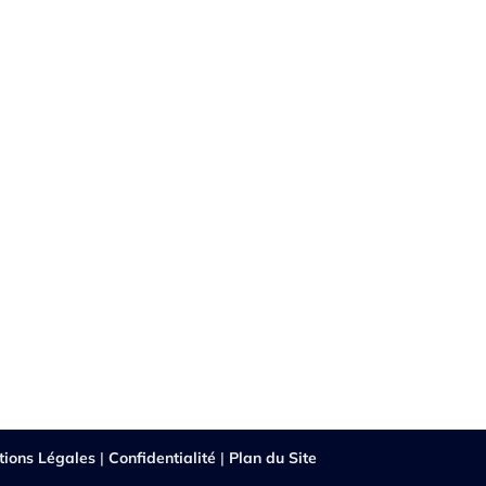
tions Légales
|
Confidentialité
|
Plan du Site