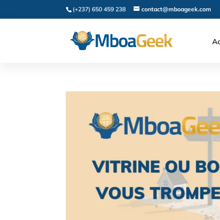
(+237) 650 459 238
contact@mboageek.com
Ac