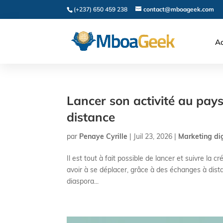
(+237) 650 459 238
contact@mboageek.com
Ac
Lancer son activité au pays 
distance
par
Penaye Cyrille
|
Juil 23, 2026
|
Marketing dig
Il est tout à fait possible de lancer et suivre l
avoir à se déplacer, grâce à des échanges à di
diaspora...