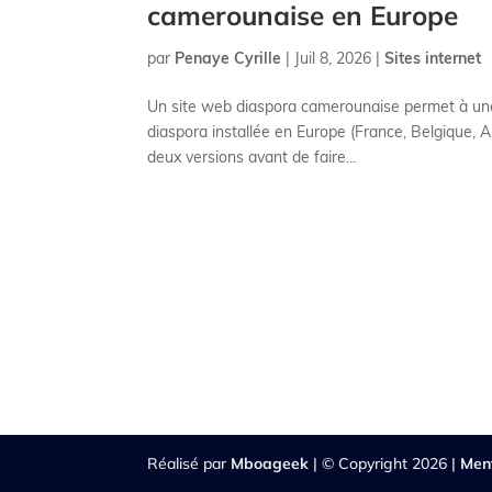
camerounaise en Europe
par
Penaye Cyrille
|
Juil 8, 2026
|
Sites internet
Un site web diaspora camerounaise permet à une e
diaspora installée en Europe (France, Belgique,
deux versions avant de faire...
Réalisé par
Mboageek
| © Copyright 2026 |
Men