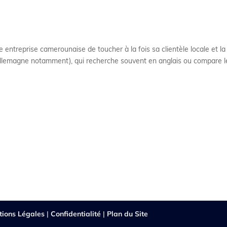
ntreprise camerounaise de toucher à la fois sa clientèle locale et la
 Allemagne notamment), qui recherche souvent en anglais ou compare l
tions Légales
|
Confidentialité
|
Plan du Site