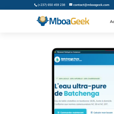
(+237) 650 459 238
contact@mboageek.com
Ac